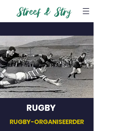
RUGBY
RUGBY-ORGANISEERDER