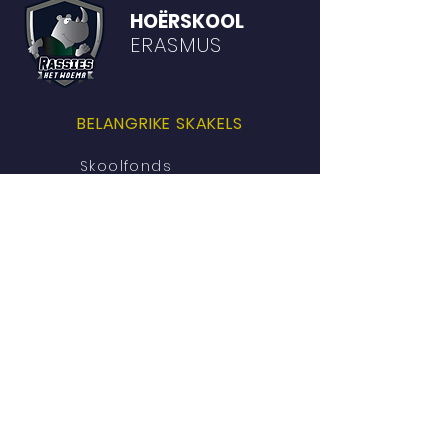
HOËRSKOOL
ERASMUS
BELANGRIKE SKAKELS
Skoolfonds
Personeel
Skoolkalender
Reëls & Gedragskode
VIND MEER UIT OOR:
Akademie