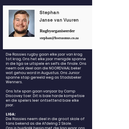
Stephan
Janse van Vuuren
Rugbyorganiseerder
stephan@hserasmus.co.za
Die Rassies rugby gaan elke jaar van krag
tot krag. Ons het elke jaar menigde spanne
in die liga se uitspele en selfs die finale. Ons
neem ook deel aan die NOORDVAAL beker
wat gehou word in Augustus. Ons Junior
spanne stap gereeld weg as Stadsbeker
Wenners.
Ons 1ste span gaan vanjaar by Camp
Discovey toer. Dit is baie harde kompetisie
en die spelers leer ontsettend baie elke
jaar.
LIGA:
Die Rassies neem deel in die groot skole of
tans bekend as die Afdeling 2 Skole.
Ons is huidiglik besig met die liga waar ons