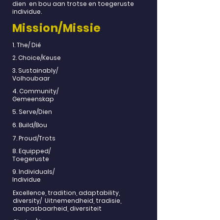
dien
en bou aan trotse en toegeruste
individue.
Mission/Missie
1. The/ Dié
2. Choice/Keuse
3. Sustainably/
Volhoubaar
4. Community/
Gemeenskap
5. Serve/Dien
6. Build/Bou
7. Proud/Trots
8.
Equipped/
Toegeruste
9. Individuals/
Individue
Excellence, tradition, adaptability,
diversity/ Uitnemendheid, tradisie,
aanpasbaarheid, diversiteit