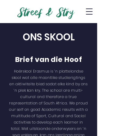
ONS SKOOL
Brief van die Hoof
Hoërskool Erasmus is ‘n plattelandse
skool wat alle moontlike studierigtings
en aktiwiteite bied sodat elke kind by ons
‘n plek kan kry. The school are multi-
cultural and therefore a true
representation of South Africa. We proud
our self on good Academic results with a
multitude of Sport, Cultural and Social
activities to develop each learner in
total. Met uitstaande onderwysers en ‘n
wye vakkeuse, kan ons leerlinge enige