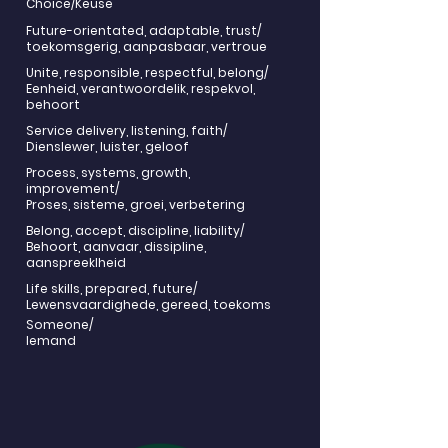
Choice/Keuse
Future-orientated, adaptable, trust/
toekomsgerig, aanpasbaar, vertroue
Unite, responsible, respectful, belong/
Eenheid, verantwoordelik, respekvol,
behoort
Service delivery, listening, faith/
Dienslewer, luister, geloof
Process, systems, growth,
improvement/
Proses, sisteme, groei, verbetering
Belong, accept, discipline, liability/
Behoort, aanvaar, dissipline,
aanspreeklheid
Life skills, prepared, future/
Lewensvaardighede, gereed, toekoms
Someone/
Iemand