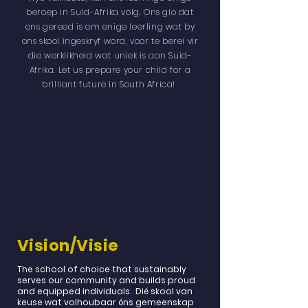
beroep in Suid-Afrika volg. Ons glo dat
ons gereed is om enige leerling wat by
ons skool ingeskryf word, voor te berei vir
die werklikheid wat uniek is aan Suid-
Afrika. Let us prepare your child for a
brilliant future in South Africa!
Vision/Visie
The school of choice that sustainably
serves our community and builds proud
and equipped individuals.
Dié skool van
keuse wat volhoubaar óns gemeenskap